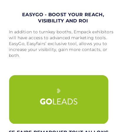
EASYGO - BOOST YOUR REACH,
VISIBILITY AND ROI
In addition to turnkey booths, Empack exhibitors
will have access to advanced marketing tools.
EasyGo, Easyfairs’ exclusive tool, allows you to
increase your visibility, gain more contacts, or
both.